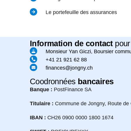
Le portefeuille des assurances
Information de contact
pour
Monsieur Yan Giczi, Boursier comm
+41 21 921 62 88
finances@jongny.ch
Coodronnées
bancaires
Banque :
PostFinance SA
Titulaire :
Commune de Jongny, Route de C
IBAN :
CH26 0900 0000 1800 1674