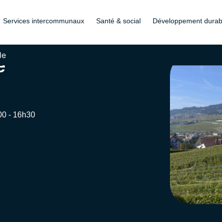
Services intercommunaux
Santé & social
Développement durab
le
e
00 - 16h30