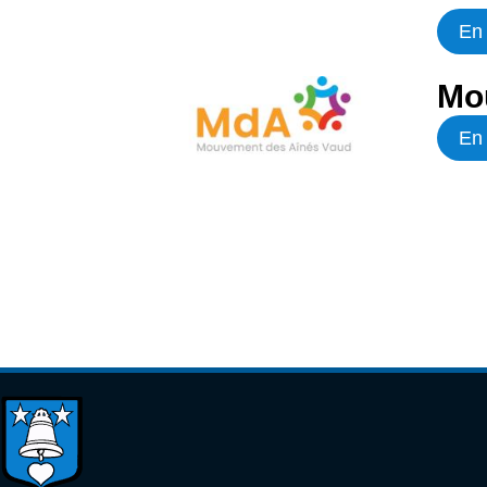
En 
Mo
En 