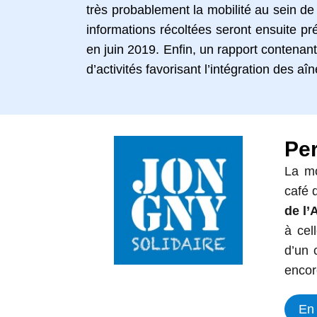
très probablement la mobilité au sein de
informations récoltées seront ensuite pr
en juin 2019. Enfin, un rapport contenan
d’activités favorisant l’intégration des aî
Pe
La mo
café 
de l’
à cel
d’un 
encor
En 