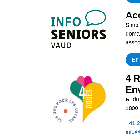
Acc
Simpl
domai
assoc
En 
4 R
En
R. du
1800
+41 2
info@