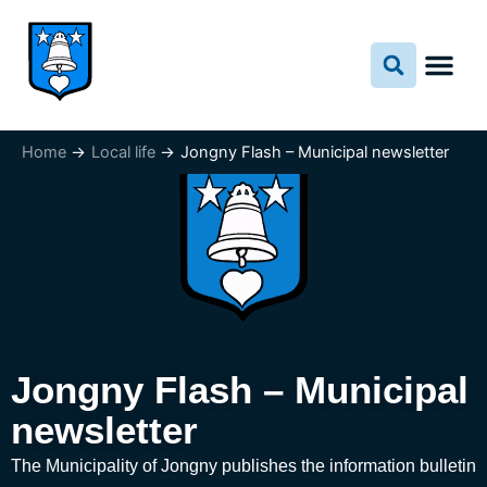
Skip
to
content
Home
Local life
Jongny Flash – Municipal newsletter
Jongny Flash – Municipal
newsletter
The Municipality of Jongny publishes the information bulletin