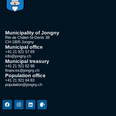
Municipality of Jongny
Rte de Châtel-St-Denis 38
CH-1805 Jongny
Municipal office
+41 21 921 57 69
info@jongny.ch
Municipal treasury
+41 21 921 62 88
finances@jongny.ch
Population office
+41 21 921 64 83
population@jongny.ch
F
I
L
a
n
i
c
s
n
e
t
k