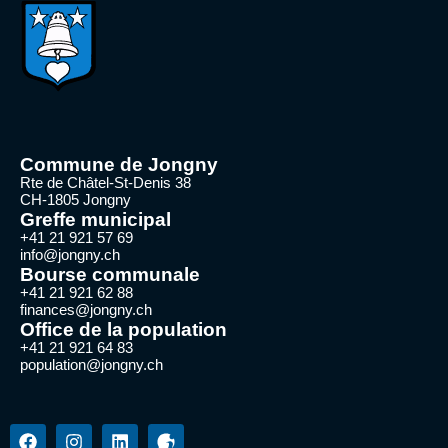
Commune de Jongny
Rte de Châtel-St-Denis 38
CH-1805 Jongny
Greffe municipal
+41 21 921 57 69
info@jongny.ch
Bourse communale
+41 21 921 62 88
finances@jongny.ch
Office de la population
+41 21 921 64 83
population@jongny.ch
F
I
L